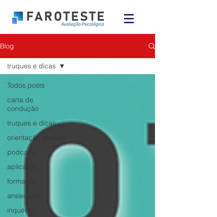
Blog
truques e dicas
Todos posts
carta de
condução
truques e dicas
orientação escolar
podcasts
aplicação
formação
ansiedade
inquérito