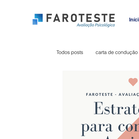
Iníc
Todos posts
carta de condução
formação
ansiedade