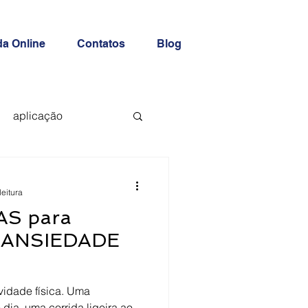
a Online
Contatos
Blog
aplicação
leitura
AS para
 ANSIEDADE
ividade física. Uma
dia, uma corrida ligeira ao