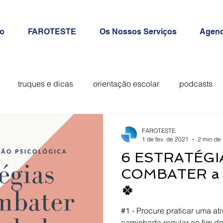
io
FAROTESTE
Os Nossos Serviços
Agend
truques e dicas
orientação escolar
podcasts
inquérito
vigilantes
FAROTESTE
1 de fev. de 2021
2 min de 
6 ESTRATÉGI
COMBATER a
🍀⠀
#1 - Procure praticar uma at
caminhada regular ao fim do 