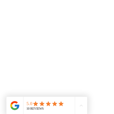
Rua Ataíde Oliveira, n.º 69
Email:
geral@faroteste.pt
FAROTESTE© | 2019-2024
Política de Privacidade