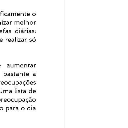
ficamente o 
izar melhor 
s diárias: 
realizar só 
 aumentar 
 bastante a 
reocupações 
Uma lista de 
preocupação 
 para o dia 