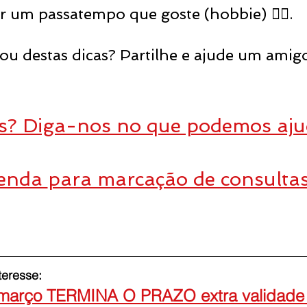
r um passatempo que goste (hobbie) 🚴‍♀️.
ou destas dicas? Partilhe e ajude um amig
s? Diga-nos no que podemos ajud
enda 
para marcação de consulta
teresse:
 março TERMINA O PRAZO extra validade