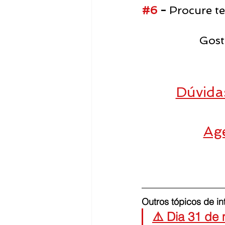
#6
 - 
Procure te
Gost
Dúvida
Ag
Outros tópicos de in
⚠️ Dia 31 de