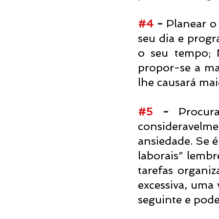
⠀
#4
 - 
Planear o
seu dia e prog
o seu tempo; N
propor-se a mai
lhe causará mai
#5
 - 
Procu
consideravelme
ansiedade. Se é
laborais” lembr
tarefas organi
excessiva, uma 
seguinte e pod
⠀