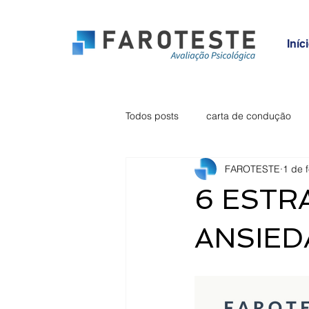
Iníc
Todos posts
carta de condução
FAROTESTE
1 de 
ansiedade
inquérito
vig
6 ESTR
ANSIED