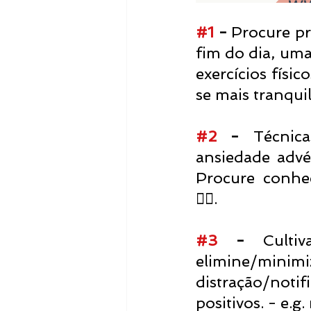
#1
 - 
Procure pr
fim do dia, uma
exercícios físi
se mais tranqui
⠀
#2
 - 
Técnic
ansiedade advé
Procure conhec
🧘‍♀️. ⠀
#3
 - 
Culti
elimine/mi
distração/noti
positivos. - e.g