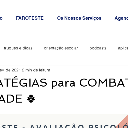
io
FAROTESTE
Os Nossos Serviços
Agend
truques e dicas
orientação escolar
podcasts
aplic
fev. de 2021
2 min de leitura
ilantes
ATÉGIAS para COMBA
ADE 🍀⠀