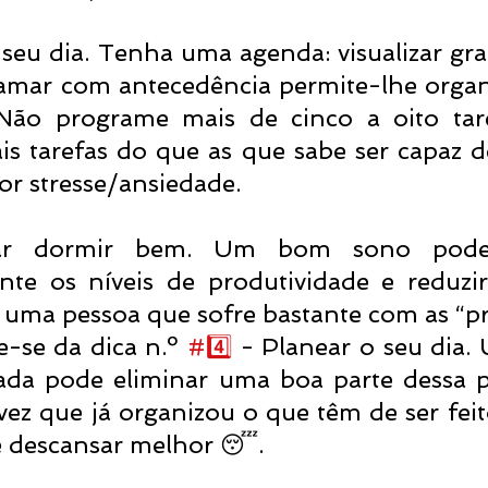
 seu dia. Tenha uma agenda: visualizar gra
ramar com antecedência permite-lhe organ
ão programe mais de cinco a oito tarefa
s tarefas do que as que sabe ser capaz de 
or stresse/ansiedade.⠀
rar dormir bem. Um bom sono pode
nte os níveis de produtividade e reduzir
 uma pessoa que sofre bastante com as “p
e-se da dica n.º 
#4
️⃣ - Planear o seu dia. 
zada pode eliminar uma boa parte dessa 
vez que já organizou o que têm de ser feito
e descansar melhor 😴. ⠀