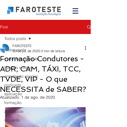
Post
Todos posts
FAROTESTE
Todos posts
30 de jul. de 2020
2 min de leitura
Formação Condutores -
carta de condução
ADR, CAM, TÁXI, TCC,
truques e dicas
orientação escolar
TVDE, VIP - O que
podcasts
NECESSITA de SABER?
aplicação
Atualizado:
1 de ago. de 2020
formação
ansiedade
inquérito