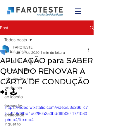
Post
Todos posts
FAROTESTE
Todos posts
1 de jul. de 2020
1 min de leitura
APLICAÇÃO para SABER
carta de condução
QUANDO RENOVAR A
truques e dicas
orientação escolar
CARTA DE CONDUÇÃO
podcasts
📲 🕹
aplicação
formação
https://video.wixstatic.com/video/53e266_c7
544f48d8bb4b0280a250bdd9b06417/1080
ansiedade
p/mp4/file.mp4
inquérito