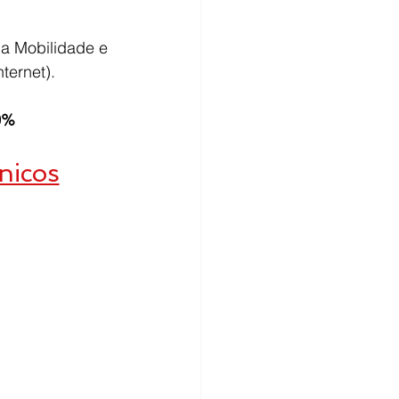
 da Mobilidade e 
nternet).
0% 
nicos