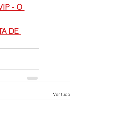
IP - O 
A DE 
Ver tudo