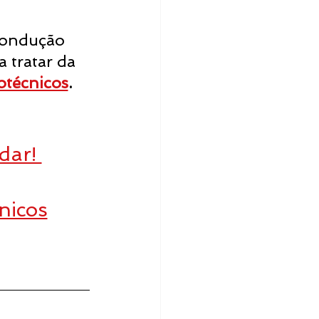
 condução 
a tratar da 
cotécnicos
.
ar! 
nicos