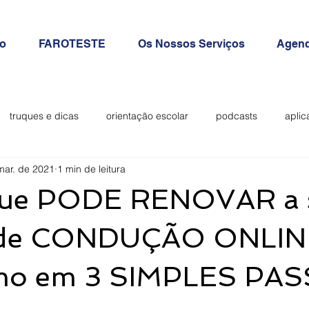
io
FAROTESTE
Os Nossos Serviços
Agend
truques e dicas
orientação escolar
podcasts
aplic
mar. de 2021
1 min de leitura
ilantes
que PODE RENOVAR a 
de CONDUÇÃO ONLIN
omo em 3 SIMPLES PA