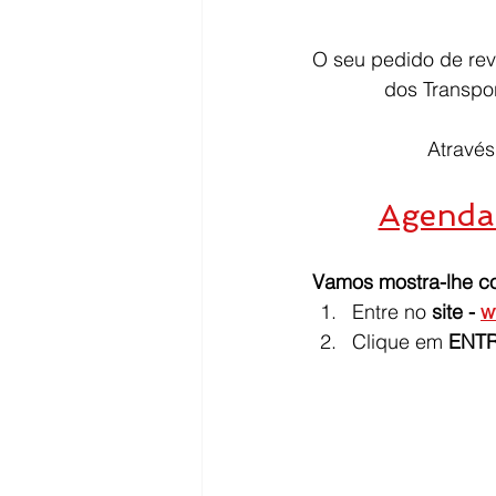
O seu pedido de reva
dos Transpor
Através
Agenda 
Vamos mostra-lhe c
Entre no 
site - 
w
Clique em 
ENTR