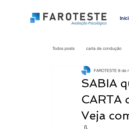
Iníc
Todos posts
carta de condução
FAROTESTE
9 de 
ansiedade
inquérito
vig
SABIA 
CARTA 
Veja c