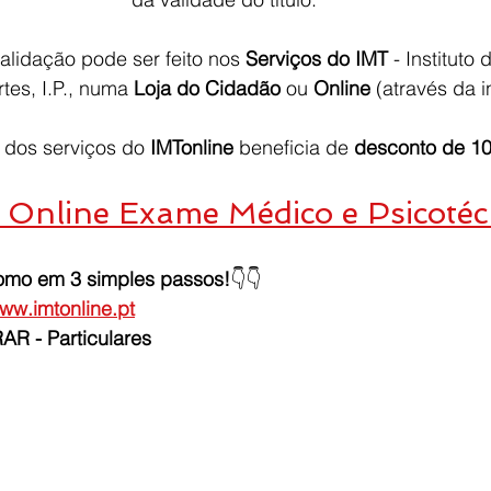
lidação pode ser feito nos 
Serviços do IMT
 - Instituto
tes, I.P., numa 
Loja do Cidadão
 ou 
Online
 (através da i
 dos serviços do 
IMTonline
 beneficia de 
desconto de 1
Online Exame Médico e Psicotéc
omo em 3 simples passos!
👇👇
ww.imtonline.pt
AR - Particulares