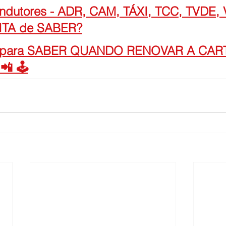
dutores - ADR, CAM, TÁXI, TCC, TVDE, V
ITA de SABER?
para SABER QUANDO RENOVAR A CART
 🕹