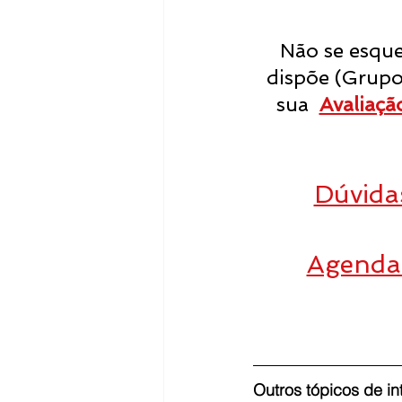
Não se esque
dispõe (Grupo I
sua  
Avaliaçã
Dúvida
Agenda 
Outros tópicos de in