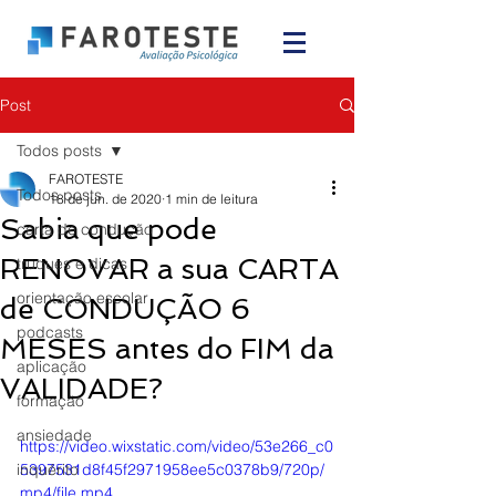
Post
Todos posts
FAROTESTE
Todos posts
18 de jun. de 2020
1 min de leitura
Sabia que pode
carta de condução
RENOVAR a sua CARTA
truques e dicas
orientação escolar
de CONDUÇÃO 6
podcasts
MESES antes do FIM da
aplicação
VALIDADE?
formação
ansiedade
https://video.wixstatic.com/video/53e266_c0
inquérito
5397531d8f45f2971958ee5c0378b9/720p/
mp4/file.mp4