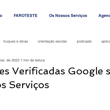
io
FAROTESTE
Os Nossos Serviços
Agend
truques e dicas
orientação escolar
podcasts
aplic
mai. de 2022
1 min de leitura
ilantes
es Verificadas Google 
s Serviços