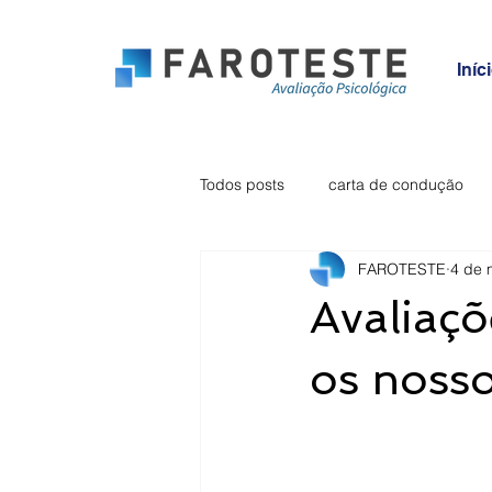
Iníc
Todos posts
carta de condução
FAROTESTE
4 de 
ansiedade
inquérito
vig
Avaliaçõ
os nosso