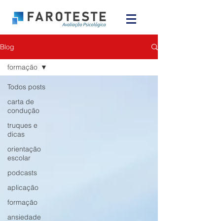
Blog
formação
Todos posts
carta de
condução
truques e
dicas
orientação
escolar
podcasts
aplicação
formação
ansiedade