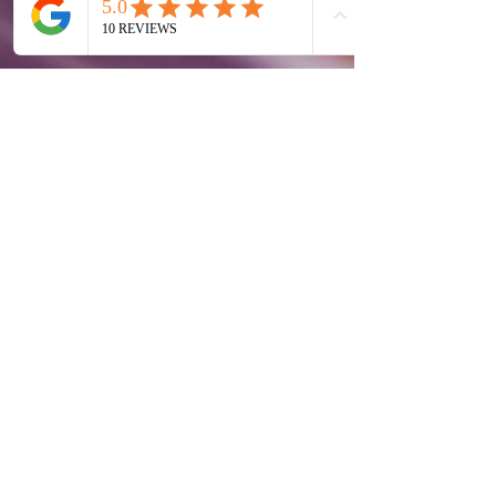
FAROTESTE
30 de jul. de 2020
2 min de leitura
Formação Condutores - ADR,
CAM, TÁXI, TCC, TVDE, VIP -
O que NECESSITA de
SABER?
Formação Condutores - ADR, CAM, TÁXI, TCC,
TVDE, VIP - O que NECESSITA de SABER?