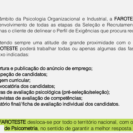
mbito da Psicologia Organizacional e Industrial, a
FAROTE
envolvimento de todas as etapas da Seleção e Recrutament
as o cliente de delinear o Perfil de Exigências que procura rec
tendo sempre uma atitude de grande proximidade com o n
OTESTE
poderá trabalhar todas ou apenas algumas das fa
xo indicadas:
rtura e publicação do anúncio de emprego;
speção de candidatos;
gem curricular;
vocatória dos candidatos
;
as de avaliação psicológica (pré-seleção/seleção);
evistas de avaliação de competências;
tório final/ ficha de avaliação individual dos candidatos.
FAROTESTE
desloca-se por todo o território nacional, com 
de Psicometria
, no sentido de garantir a melhor resposta 