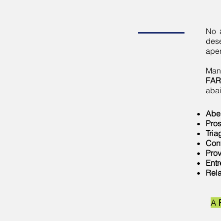
No â
des
apen
Man
FAR
abai
Abe
Pro
Tria
Con
Prov
Entr
Rela
A