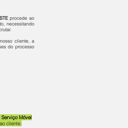
STE
procede ao
o, necessitando
rutar.
osso cliente, a
ses do processo
o
S
erviço Móvel
ao cliente.