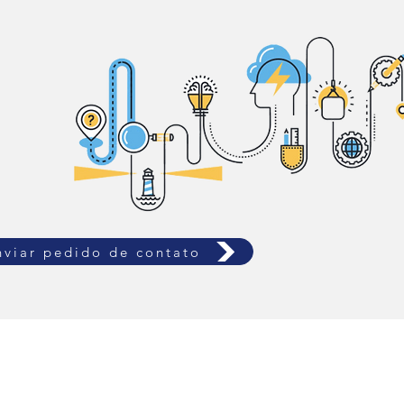
nviar pedido de contato
Contatos