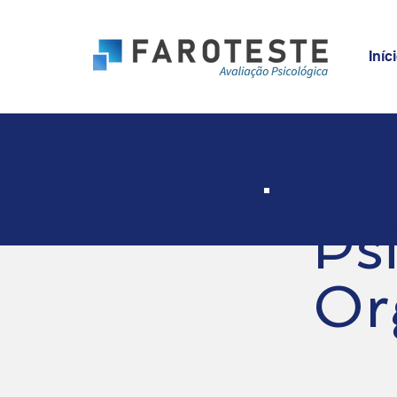
Iníc
Ps
Or